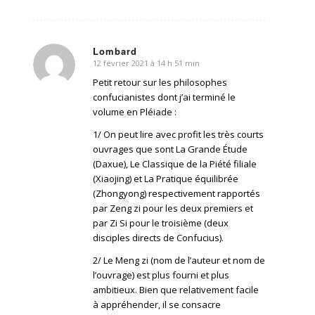
Lombard
12 février 2021 à 14 h 51 min
dit
:
Petit retour sur les philosophes
confucianistes dont j’ai terminé le
volume en Pléiade :
1/ On peut lire avec profit les très courts
ouvrages que sont La Grande Étude
(Daxue), Le Classique de la Piété filiale
(Xiaojing) et La Pratique équilibrée
(Zhongyong) respectivement rapportés
par Zeng zi pour les deux premiers et
par Zi Si pour le troisième (deux
disciples directs de Confucius).
2/ Le Meng zi (nom de l’auteur et nom de
l’ouvrage) est plus fourni et plus
ambitieux. Bien que relativement facile
à appréhender, il se consacre