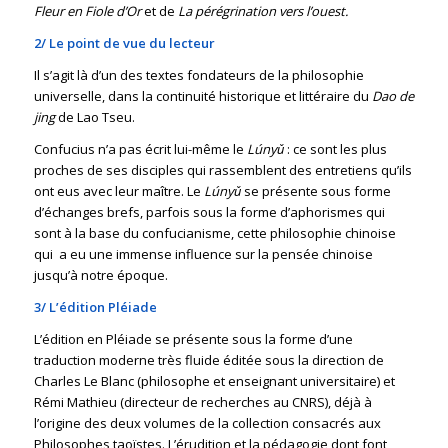
Fleur en Fiole d’Or
et de
La pérégrination vers l’ouest.
2/ Le point de vue du lecteur
Il s’agit là d’un des textes fondateurs de la philosophie
universelle, dans la continuité historique et littéraire du
Dao de
jing
de Lao Tseu.
Confucius n’a pas écrit lui-même le
Lúnyǔ
: ce sont les plus
proches de ses disciples qui rassemblent des entretiens qu’ils
ont eus avec leur maître. Le
Lúnyǔ
se présente sous forme
d’échanges brefs, parfois sous la forme d’aphorismes qui
sont à la base du confucianisme, cette philosophie chinoise
qui a eu une immense influence sur la pensée chinoise
jusqu’à notre époque.
3/ L’édition Pléiade
L’édition en Pléiade se présente sous la forme d’une
traduction moderne très fluide éditée sous la direction de
Charles Le Blanc (philosophe et enseignant universitaire) et
Rémi Mathieu (directeur de recherches au CNRS), déjà à
l’origine des deux volumes de la collection consacrés aux
Philosophes taoïstes. L’érudition et la pédagogie dont font