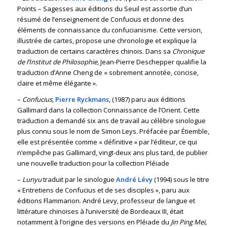
Points – Sagesses aux éditions du Seuil est assortie d’un
résumé de l’enseignement de Confucius et donne des
éléments de connaissance du confucianisme. Cette version,
illustrée de cartes, propose une chronologie et explique la
traduction de certains caractères chinois. Dans sa
Chronique
de l’Institut de Philosophie,
Jean-Pierre Deschepper qualifie la
traduction d’Anne Cheng de « sobrement annotée, concise,
claire et même élégante ».
–
Confucius
,
Pierre Ryckmans
, (1987) paru aux éditions
Gallimard dans la collection Connaissance de l’Orient. Cette
traduction a demandé six ans de travail au célèbre sinologue
plus connu sous le nom de Simon Leys. Préfacée par Étiemble,
elle est présentée comme « définitive » par l’éditeur, ce qui
n’empêche pas Gallimard, vingt-deux ans plus tard, de publier
une nouvelle traduction pour la collection Pléiade
–
Lunyu
traduit par le sinologue
André Lévy
(1994) sous le titre
« Entretiens de Confucius et de ses disciples », paru aux
éditions Flammarion. André Levy, professeur de langue et
littérature chinoises à l’université de Bordeaux III, était
notamment à l’origine des versions en Pléiade du
Jin Ping Mei,