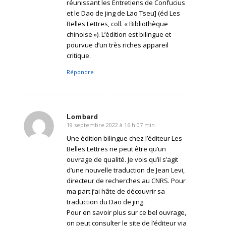
réunissant les Entretiens de Confucius
et le Dao de jing de Lao Tseu] (éd Les
Belles Lettres, coll. « Bibliothèque
chinoise »). L’édition est bilingue et
pourvue d’un très riches appareil
critique.
Répondre
Lombard
19 septembre 2022 à 16 h 07 min
dit
:
Une édition bilingue chez l’éditeur Les
Belles Lettres ne peut être qu’un
ouvrage de qualité. Je vois qu’il s’agit
d’une nouvelle traduction de Jean Levi,
directeur de recherches au CNRS. Pour
ma part j’ai hâte de découvrir sa
traduction du Dao de jing.
Pour en savoir plus sur ce bel ouvrage,
on peut consulter le site de l’éditeur via