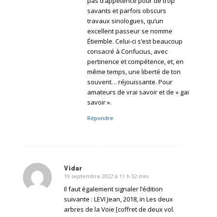
pas d’appétence pour de trop
savants et parfois obscurs
travaux sinologues, qu’un
excellent passeur se nomme
Étiemble. Celui-ci s’est beaucoup
consacré à Confucius, avec
pertinence et compétence, et, en
même temps, une liberté de ton
souvent… réjouissante. Pour
amateurs de vrai savoir et de « gai
savoir ».
Répondre
Vidar
19 septembre 2022 à 11 h 32 min
dit
:
Il faut également signaler l’édition
suivante : LEVI Jean, 2018, in Les deux
arbres de la Voie [coffret de deux vol.