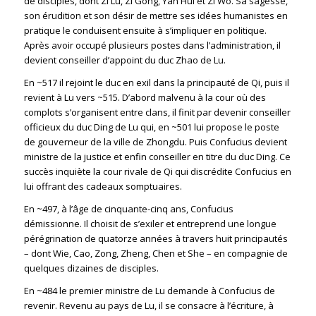
de disciples, dont Zi Lu, Zi Gong, Yan Hui et Zi Wo. Sa sagesse,
son érudition et son désir de mettre ses idées humanistes en
pratique le conduisent ensuite à s’impliquer en politique.
Après avoir occupé plusieurs postes dans l’administration, il
devient conseiller d’appoint du duc Zhao de Lu.
En ~517 il rejoint le duc en exil dans la principauté de Qi, puis il
revient à Lu vers ~515. D’abord malvenu à la cour où des
complots s’organisent entre clans, il finit par devenir conseiller
officieux du duc Ding de Lu qui, en ~501 lui propose le poste
de gouverneur de la ville de Zhongdu. Puis Confucius devient
ministre de la justice et enfin conseiller en titre du duc Ding. Ce
succès inquiète la cour rivale de Qi qui discrédite Confucius en
lui offrant des cadeaux somptuaires.
En ~497, à l’âge de cinquante-cinq ans, Confucius
démissionne. Il choisit de s’exiler et entreprend une longue
pérégrination de quatorze années à travers huit principautés
– dont Wie, Cao, Zong, Zheng, Chen et She – en compagnie de
quelques dizaines de disciples.
En ~484 le premier ministre de Lu demande à Confucius de
revenir. Revenu au pays de Lu, il se consacre à l’écriture, à