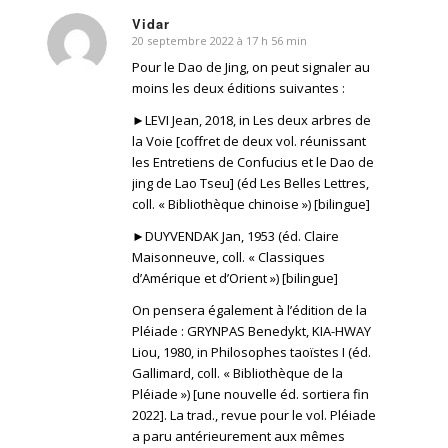
Vidar
20 septembre 2022 à 17 h 56 min
dit
:
Pour le Dao de Jing, on peut signaler au
moins les deux éditions suivantes :
►LEVI Jean, 2018, in Les deux arbres de
la Voie [coffret de deux vol. réunissant
les Entretiens de Confucius et le Dao de
jing de Lao Tseu] (éd Les Belles Lettres,
coll. « Bibliothèque chinoise ») [bilingue]
►DUYVENDAK Jan, 1953 (éd. Claire
Maisonneuve, coll. « Classiques
d’Amérique et d’Orient ») [bilingue]
On pensera également à l’édition de la
Pléiade : GRYNPAS Benedykt, KIA-HWAY
Liou, 1980, in Philosophes taoïstes I (éd.
Gallimard, coll. « Bibliothèque de la
Pléiade ») [une nouvelle éd. sortiera fin
2022]. La trad., revue pour le vol. Pléiade
a paru antérieurement aux mêmes