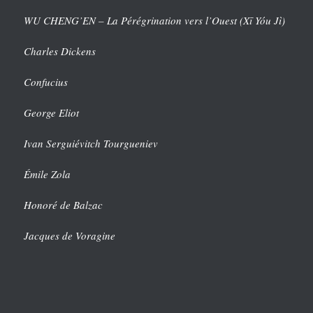
WU CHENG’EN – La Pérégrination vers l’Ouest (Xī Yóu Jì)
Charles Dickens
Confucius
George Eliot
Ivan Serguiévitch Tourgueniev
Émile Zola
Honoré de Balzac
Jacques de Voragine