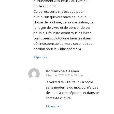
aucunement « l’auteur » du livre qui
porte son nom.
Ce qui est certain, c’est que pour
quelqu’un qui veut savoir quelque
chose de la Chine, de sa civilisation, de
la façon de vivre et de penser de son
peuple, il faut lire avant tout les livres
confucéens, plutôt que taoïstes (bien
sûr indispensables, mais secondaires,
pardon pour le « blasphème »).
Répondre
Domonkos Szenes
2 février 2021 à 20 h 09 min
dit
:
Je veux dire « l’auteur » à notre
sens moderne du mot, qui n’a pas
de sens à cette époque et dans ce
contexte culturel.
Répondre