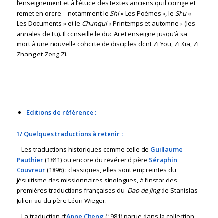
l’enseignement et à l’étude des textes anciens qu’il corrige et
remet en ordre – notamment le
Shi
« Les Poèmes », le
Shu
«
Les Documents » et le
Chunqui
« Printemps et automne » (les
annales de Lu). Il conseille le duc Ai et enseigne jusqu’à sa
mort à une nouvelle cohorte de disciples dont Zi You, Zi Xia, Zi
Zhang et Zeng Zi.
Editions de référence :
1/
Quelques traductions à retenir
:
– Les traductions historiques comme celle de
Guillaume
Pauthier
(1841) ou encore du révérend père
Séraphin
Couvreur
(1896) : classiques, elles sont empreintes du
jésuitisme des missionnaires sinologues, à l’instar des
premières traductions françaises du
Dao de jing
de Stanislas
Julien ou du père Léon Wieger.
– La traduction d’
Anne Cheng
(1981) parue dans la collection