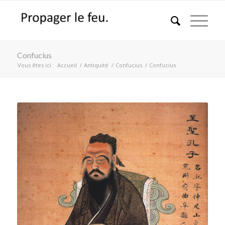
Confucius
Vous êtes ici :
Accueil
/
Antiquité
/
Confucius
/
Confucius