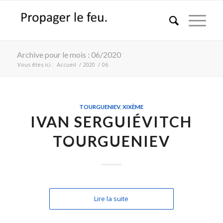
Archive pour le mois : 06/2020
Vous êtes ici :
Accueil
/
2020
/
06
TOURGUENIEV
,
XIXÈME
IVAN SERGUIÉVITCH
TOURGUENIEV
Lire la suite