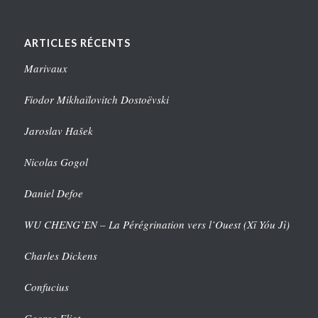
ARTICLES RÉCENTS
Marivaux
Fiodor Mikhaïlovitch Dostoëvski
Jaroslav Hašek
Nicolas Gogol
Daniel Defoe
WU CHENG’EN – La Pérégrination vers l’Ouest (Xī Yóu Jì)
Charles Dickens
Confucius