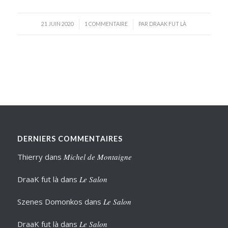
/
/
21 JUIN 2020
1 COMMENTAIRE
PAR
DRAAK FUT LÀ
DERNIERS COMMENTAIRES
Thierry
dans
Michel de Montaigne
DraaK fut là
dans
Le Salon
Szenes Domonkos
dans
Le Salon
DraaK fut là
dans
Le Salon