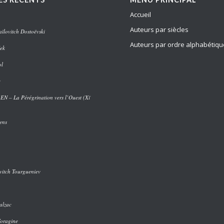
Accueil
Auteurs par siècles
ïlovitch Dostoëvski
Auteurs par ordre alphabétiqu
ek
ol
e
 – La Pérégrination vers l’Ouest (Xī
ens
vitch Tourgueniev
alzac
Voragine