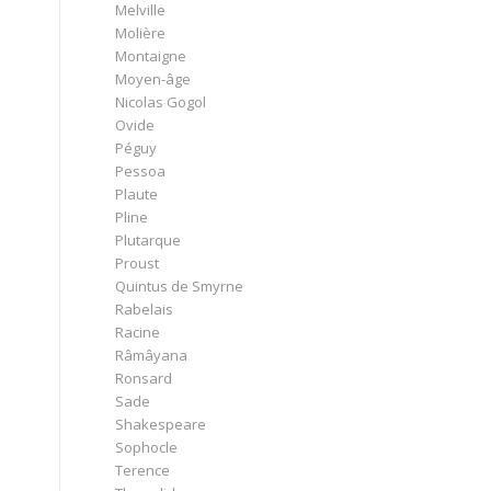
Melville
Molière
Montaigne
Moyen-âge
Nicolas Gogol
Ovide
Péguy
Pessoa
Plaute
Pline
Plutarque
Proust
Quintus de Smyrne
Rabelais
Racine
Râmâyana
Ronsard
Sade
Shakespeare
Sophocle
Terence