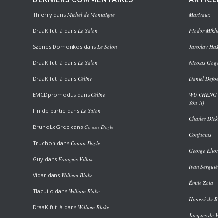
Thierry
dans
Michel de Montaigne
Marivaux
DraaK fut là
dans
Le Salon
Fiodor Mikha
Szenes Domonkos
dans
Le Salon
Jaroslav Haš
DraaK fut là
dans
Le Salon
Nicolas Gog
DraaK fut là
dans
Céline
Daniel Defo
EMCDpromodus
dans
Céline
WU CHENG’EN
Yóu Jì)
Fin de partie
dans
Le Salon
Charles Dick
BrunoLeGrec
dans
Conan Doyle
Confucius
Truchon
dans
Conan Doyle
George Eliot
Guy
dans
François Villon
Ivan Serguié
Vidar
dans
William Blake
Émile Zola
Tlacuilo
dans
William Blake
Honoré de B
DraaK fut là
dans
William Blake
Jacques de 