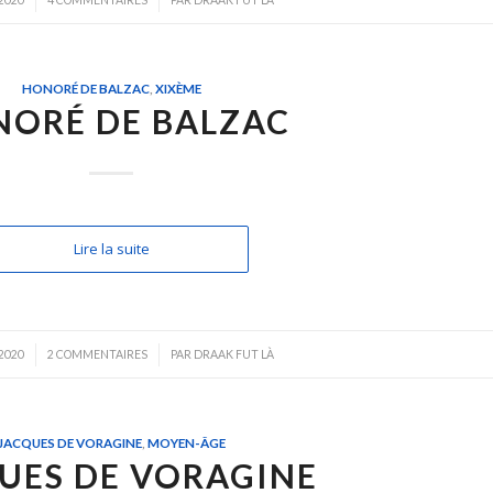
/
 2020
4 COMMENTAIRES
PAR
DRAAK FUT LÀ
HONORÉ DE BALZAC
,
XIXÈME
ORÉ DE BALZAC
Lire la suite
/
 2020
2 COMMENTAIRES
PAR
DRAAK FUT LÀ
JACQUES DE VORAGINE
,
MOYEN-ÂGE
UES DE VORAGINE