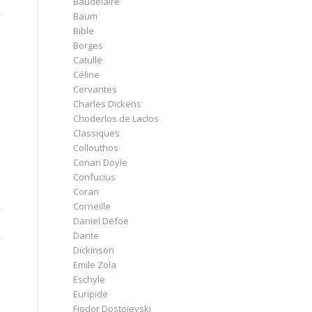
Baudelaire
Baum
Bible
Borges
Catulle
Céline
Cervantes
Charles Dickens
Choderlos de Laclos
Classiques
Collouthos
Conan Doyle
Confucius
Coran
Corneille
Daniel Defoe
Dante
Dickinson
Emile Zola
Eschyle
Euripide
Fiodor Dostoïevski