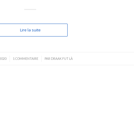
Lire la suite
/
 2020
1 COMMENTAIRE
PAR
DRAAK FUT LÀ