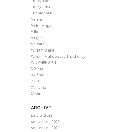
Thucydide
Tourgueniev
Triphiodore
Verne
Victor Hugo
Villon
Virgile
Voltaire
William Blake
William Makepeace Thackeray
WU CHENG’EN
XIXème
XVIème
XVIIe
XVIIIème
XXème
ARCHIVE
janvier 2023
septembre 2022
septembre 2021