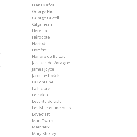
Franz Kafka
George Eliot
George Orwell
Gilgamesh
Heredia
Hérodote
Hésiode
Homère
Honoré de Balzac
Jacques de Voragine
James Joyce
Jaroslav Hašek
La Fontaine
La lecture
Le Salon
Leconte de Lisle
Les Mille et une nuits
Lovecraft
Marc Twain
Marivaux
Mary Shelley