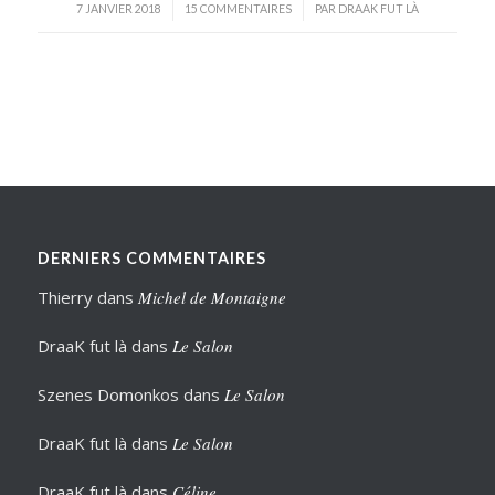
/
/
7 JANVIER 2018
15 COMMENTAIRES
PAR
DRAAK FUT LÀ
DERNIERS COMMENTAIRES
Thierry
dans
Michel de Montaigne
DraaK fut là
dans
Le Salon
Szenes Domonkos
dans
Le Salon
DraaK fut là
dans
Le Salon
DraaK fut là
dans
Céline