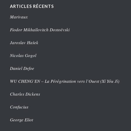
ARTICLES RÉCENTS
Marivaux
Fiodor Mikhaïlovitch Dostoëvski
Jaroslav Hašek
Nicolas Gogol
Daniel Defoe
WU CHENG’EN – La Pérégrination vers l’Ouest (Xī Yóu Jì)
Charles Dickens
Confucius
George Eliot