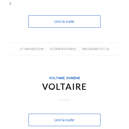
I
Lire la suite
/
/
27 JANVIER 2018
0 COMMENTAIRES
PAR
DRAAK FUT LÀ
VOLTAIRE
,
XVIIIÈME
VOLTAIRE
Lire la suite