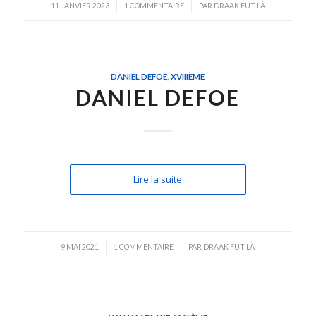
/
/
11 JANVIER 2023
1 COMMENTAIRE
PAR
DRAAK FUT LÀ
DANIEL DEFOE
,
XVIIIÈME
DANIEL DEFOE
Lire la suite
/
/
9 MAI 2021
1 COMMENTAIRE
PAR
DRAAK FUT LÀ