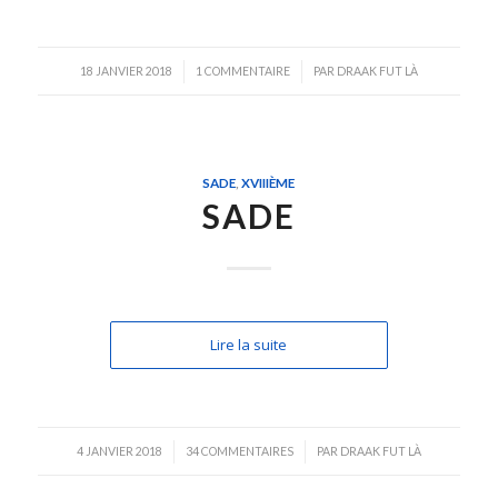
/
/
18 JANVIER 2018
1 COMMENTAIRE
PAR
DRAAK FUT LÀ
SADE
,
XVIIIÈME
SADE
Lire la suite
/
/
4 JANVIER 2018
34 COMMENTAIRES
PAR
DRAAK FUT LÀ