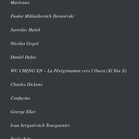
Marivaux
Fiodor Mikhaïlovitch Dostoëvski
Jaroslav Hašek
Nicolas Gogol
Daniel Defoe
WU CHENG’EN – La Pérégrination vers l’Ouest (Xī Yóu Jì)
Charles Dickens
Confucius
George Eliot
Ivan Serguiévitch Tourgueniev
Émile Zola