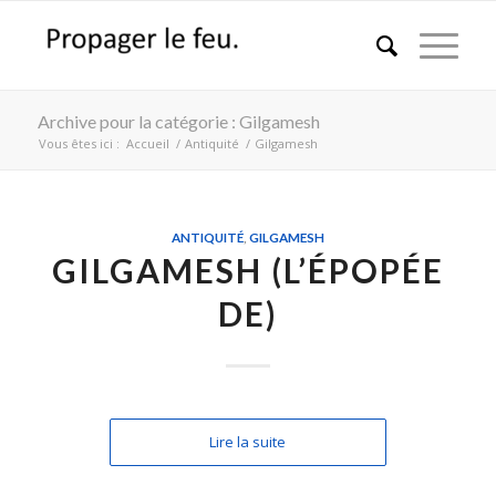
Archive pour la catégorie : Gilgamesh
Vous êtes ici :
Accueil
/
Antiquité
/
Gilgamesh
ANTIQUITÉ
,
GILGAMESH
GILGAMESH (L’ÉPOPÉE
DE)
Lire la suite