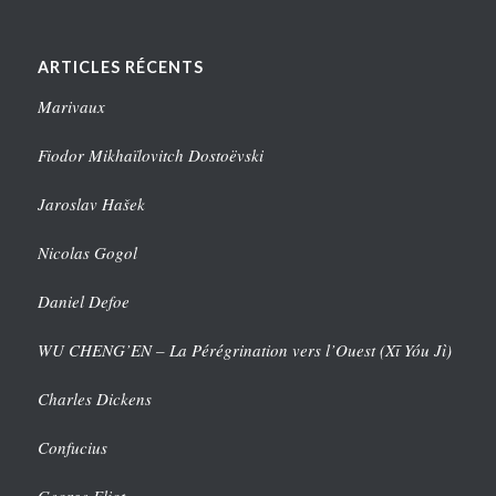
ARTICLES RÉCENTS
Marivaux
Fiodor Mikhaïlovitch Dostoëvski
Jaroslav Hašek
Nicolas Gogol
Daniel Defoe
WU CHENG’EN – La Pérégrination vers l’Ouest (Xī Yóu Jì)
Charles Dickens
Confucius