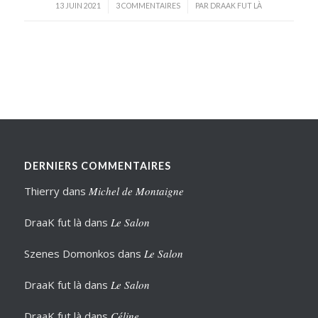
/
/
13 JUIN 2021
3 COMMENTAIRES
PAR
DRAAK FUT LÀ
DERNIERS COMMENTAIRES
Thierry
dans
Michel de Montaigne
DraaK fut là
dans
Le Salon
Szenes Domonkos
dans
Le Salon
DraaK fut là
dans
Le Salon
DraaK fut là
dans
Céline