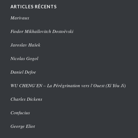
ARTICLES RÉCENTS
Marivaux
Fiodor Mikhaïlovitch Dostoëvski
Jaroslav Hašek
Nicolas Gogol
Daniel Defoe
WU CHENG’EN – La Pérégrination vers l’Ouest (Xī Yóu Jì)
Charles Dickens
Confucius
George Eliot