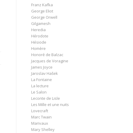
Franz Kafka
George Eliot
George Orwell
Gilgamesh
Heredia
Hérodote
Hésiode
Homère
Honoré de Balzac
Jacques de Voragine
James Joyce
Jaroslav Hašek
La Fontaine
La lecture
Le Salon
Leconte de Lisle
Les Mille et une nuits
Lovecraft
Marc Twain
Marivaux
Mary Shelley