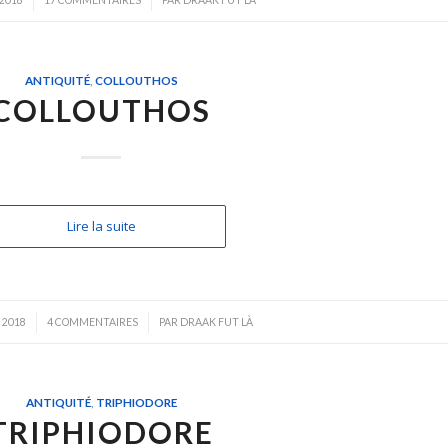
/
 2018
17 COMMENTAIRES
PAR
DRAAK FUT LÀ
ANTIQUITÉ
,
COLLOUTHOS
COLLOUTHOS
Lire la suite
/
 2018
4 COMMENTAIRES
PAR
DRAAK FUT LÀ
ANTIQUITÉ
,
TRIPHIODORE
TRIPHIODORE