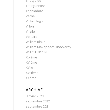
Thucydide
Tourgueniev
Triphiodore
Verne
Victor Hugo
Villon
Virgile
Voltaire
William Blake
William Makepeace Thackeray
WU CHENG’EN
XIXème
XVIème
XVIIe
XVIIIème
XXème
ARCHIVE
janvier 2023
septembre 2022
septembre 2021