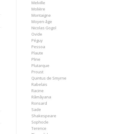
Melville
Molière
Montaigne
Moyen-âge
Nicolas Gogol
Ovide
Péguy
Pessoa
Plaute
Pline
Plutarque
Proust
Quintus de Smyrne
Rabelais
Racine
Râmâyana
Ronsard
Sade
Shakespeare
Sophocle
Terence