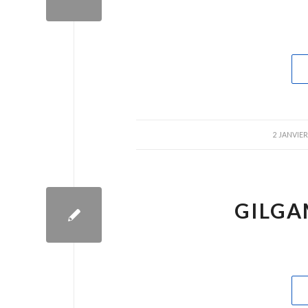
/
2 JANVIER
GILGA