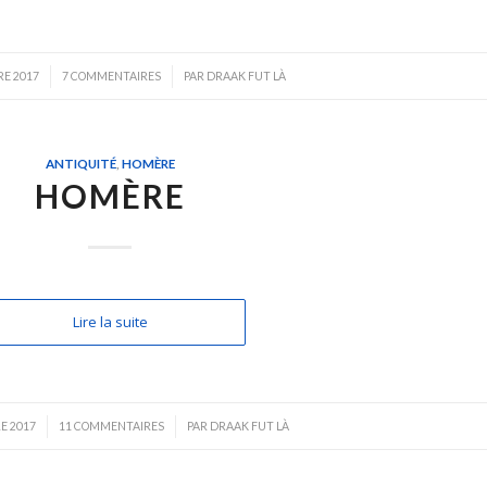
/
E 2017
7 COMMENTAIRES
PAR
DRAAK FUT LÀ
ANTIQUITÉ
,
HOMÈRE
HOMÈRE
Lire la suite
/
E 2017
11 COMMENTAIRES
PAR
DRAAK FUT LÀ