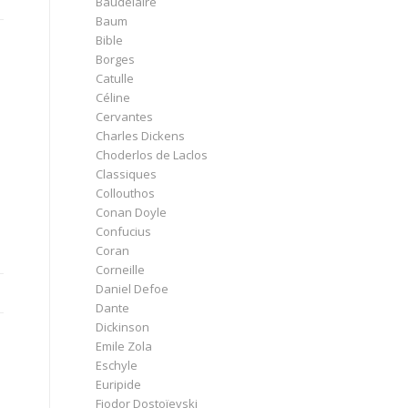
Baudelaire
Baum
Bible
Borges
Catulle
Céline
Cervantes
Charles Dickens
Choderlos de Laclos
Classiques
Collouthos
Conan Doyle
Confucius
Coran
Corneille
Daniel Defoe
Dante
Dickinson
Emile Zola
Eschyle
Euripide
Fiodor Dostoïevski