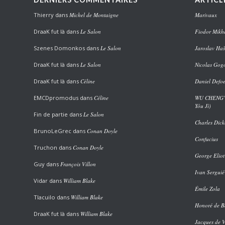
Thierry
dans
Michel de Montaigne
Marivaux
DraaK fut là
dans
Le Salon
Fiodor Mikha
Szenes Domonkos
dans
Le Salon
Jaroslav Haš
DraaK fut là
dans
Le Salon
Nicolas Gog
DraaK fut là
dans
Céline
Daniel Defo
EMCDpromodus
dans
Céline
WU CHENG’EN
Yóu Jì)
Fin de partie
dans
Le Salon
Charles Dick
BrunoLeGrec
dans
Conan Doyle
Confucius
Truchon
dans
Conan Doyle
George Eliot
Guy
dans
François Villon
Ivan Serguié
Vidar
dans
William Blake
Émile Zola
Tlacuilo
dans
William Blake
Honoré de B
DraaK fut là
dans
William Blake
Jacques de 