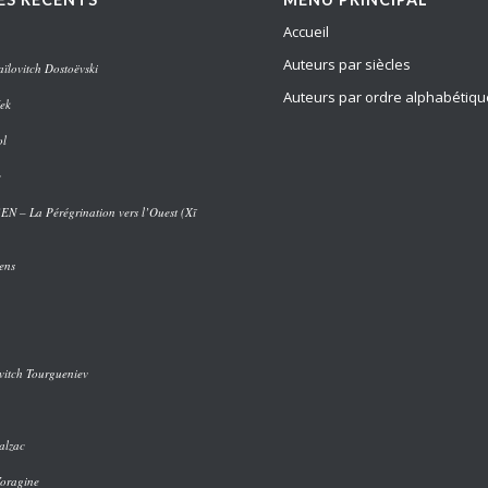
Accueil
Auteurs par siècles
ïlovitch Dostoëvski
Auteurs par ordre alphabétiqu
ek
ol
e
 – La Pérégrination vers l’Ouest (Xī
ens
vitch Tourgueniev
alzac
Voragine